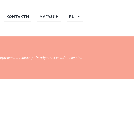
КОНТАКТИ
МАГАЗИН
RU
прически и стиля
Фарбування складні техніки