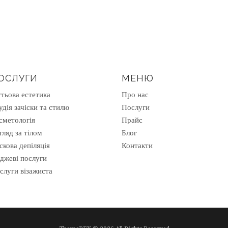
ОСЛУГИ
МЕНЮ
гтьова естетика
Про нас
удія зачіски та стилю
Послуги
сметологія
Прайс
гляд за тілом
Блог
скова депіляція
Контакти
іджеві послуги
слуги візажиста