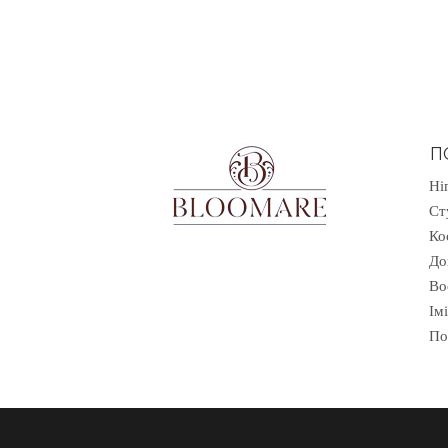
П
Ні
Ст
Ко
До
Во
Ім
По