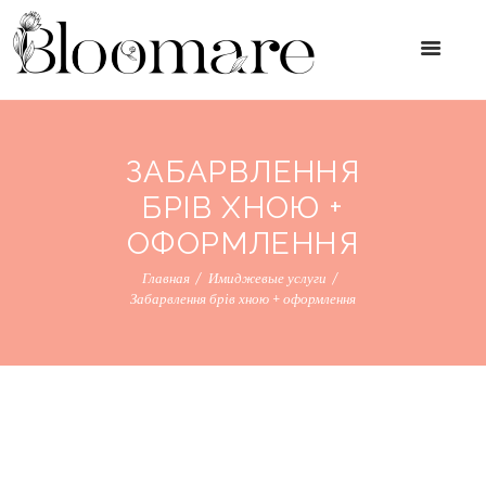
ЗАБАРВЛЕННЯ
БРІВ ХНОЮ +
ОФОРМЛЕННЯ
Главная
Имиджевые услуги
Забарвлення брів хною + оформлення