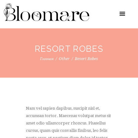
RESORT ROBES
Главная
Other
Resort Robes
Nam vel sapien dapibus, suscipit nisl et,
accumsan tortor. Maecenas volutpat metus sit
amet odio ullamcorper rhoncus. Phasellus
cursus, quam quis convallis finibus, leo felis
porta arcu, ut pretium diam dolor id tortor.