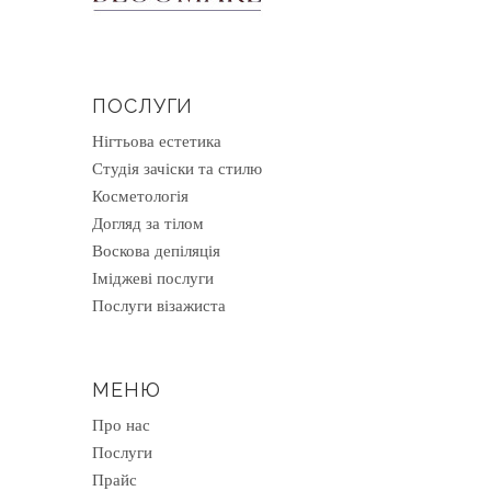
ПОСЛУГИ
Нігтьова естетика
Студія зачіски та стилю
Косметологія
Догляд за тілом
Воскова депіляція
Іміджеві послуги
Послуги візажиста
МЕНЮ
Про нас
Послуги
Прайс