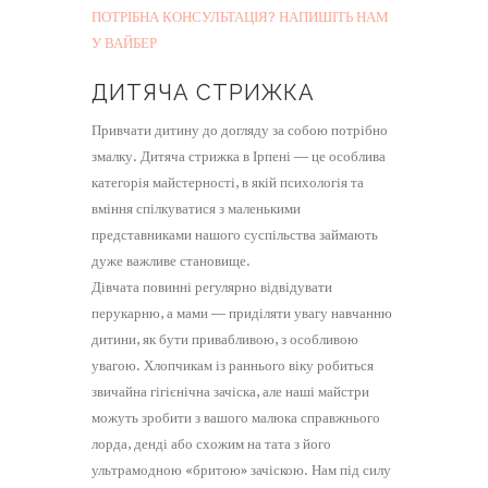
ПОТРІБНА КОНСУЛЬТАЦІЯ? НАПИШІТЬ НАМ
У ВАЙБЕР
ДИТЯЧА СТРИЖКА
Привчати дитину до догляду за собою потрібно
змалку. Дитяча стрижка в Ірпені — це особлива
категорія майстерності, в якій психологія та
вміння спілкуватися з маленькими
представниками нашого суспільства займають
дуже важливе становище.
Дівчата повинні регулярно відвідувати
перукарню, а мами — приділяти увагу навчанню
дитини, як бути привабливою, з особливою
увагою. Хлопчикам із раннього віку робиться
звичайна гігієнічна зачіска, але наші майстри
можуть зробити з вашого малюка справжнього
лорда, денді або схожим на тата з його
ультрамодною «бритою» зачіскою. Нам під силу