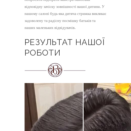
відповідну зачіску зовнішності вашої дитини. У
нашому салоні будь-яка дитяча стрижка викликає
задоволену та радісну посмішку батьків та
наших маленьких відвідувачів.
РЕЗУЛЬТАТ НАШОЇ
РОБОТИ