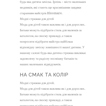
будь-яка дитяча зачіска. Ірпінь – місто маленьких
модників, які стають ще красивішими завдяки
старанням майстрів Bloomare.
Модні стрижки для дітей
Мода для дітей також важлива як і для дорослих.
Батьки можуть підібрати стиль для малюків за
каталогом, на своєму прикладі, а також
попросити підібрати майстра найбільш
відповідну зачіску зовнішності вашої дитини. У
нашому салоні будь-яка дитяча стрижка викликає
задоволену та радісну посмішку батьків та
наших маленьких відвідувачів.
НА СМАК ТА КОЛІР
Модні стрижки для дітей.
Мода для дітей також важлива як і для дорослих.
Батьки можуть підібрати стиль для малюків за
каталогом, на своєму прикладі, а також
попросити підібрати майстра найбільш