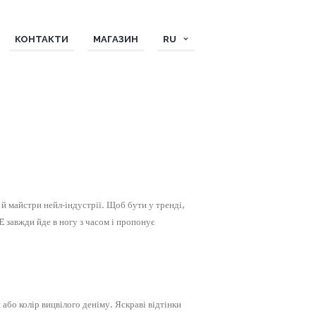
КОНТАКТИ
МАГАЗИН
RU
й майстри нейл-індустрії. Щоб бути у тренді,
 завжди йде в ногу з часом і пропонує
або колір вицвілого деніму. Яскраві відтінки