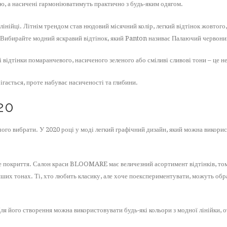
ою, а насичені гармоніюватимуть практично з будь-яким одягом.
лінійці. Літнім трендом став нюдовий місячний колір, легкий відтінок жовтого
 Вибирайте модний яскравий відтінок, який Panton називає Палаючий червоний
 відтінки помаранчевого, насиченого зеленого або сміливі сливові тони – це не
ігається, проте набуває насиченості та глибини.
20
ого вибрати. У 2020 році у моді легкий графічний дизайн, який можна використ
ве покриття. Салон краси BLOOMARE має величезний асортимент відтінків, т
інших тонах. Ті, хто любить класику, але хоче поекспериментувати, можуть обр
. Для його створення можна використовувати будь-які кольори з модної лінійки,