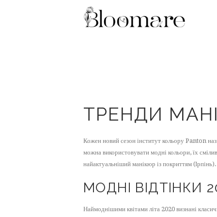
ТРЕНДИ МАНІ
Кожен новий сезон інститут кольору Panton нази
можна використовувати модні кольори, їх сміли
найактуальніший манікюр із покриттям (Ірпінь).
МОДНІ ВІДТІНКИ 2
Наймоднішими квітами літа 2020 визнані класичн