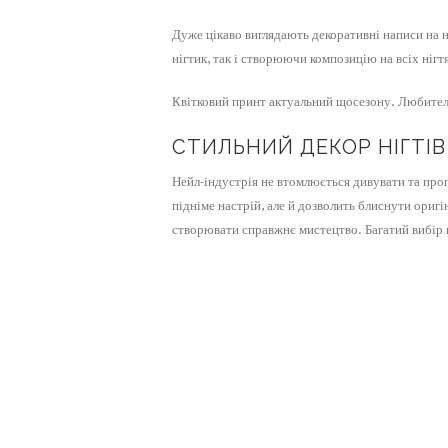
Дуже цікаво виглядають декоративні написи на н
нігтик, так і створюючи композицію на всіх нігт
Квітковий принт актуальний щосезону. Любителі
СТИЛЬНИЙ ДЕКОР НІГТІВ
Нейл-індустрія не втомлюється дивувати та про
підніме настрій, але й дозволить блиснути ориг
створювати справжнє мистецтво. Багатий вибір 