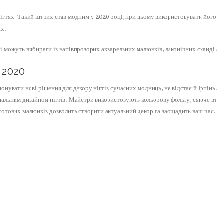
ігтях. Такий штрих став модним у 2020 році, при цьому використовувати його 
ях.
 можуть вибирати із напівпрозорих акварельних малюнків, лаконічних сканді 
 2020
понувати нові рішення для декору нігтів сучасних модниць, не відстає й Ірпі
інальним дизайном нігтів. Майстри використовують кольорову фольгу, сяюче вт
готових малюнків дозволить створити актуальний декор та заощадить ваш час.