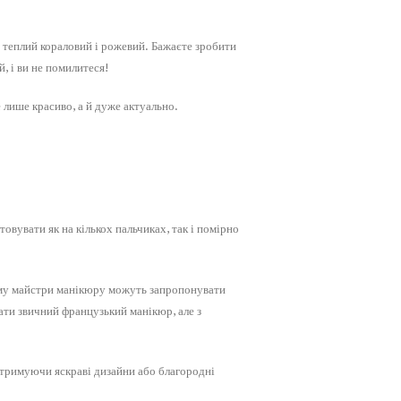
, теплий кораловий і рожевий. Бажаєте зробити
, і ви не помилитеся!
 лише красиво, а й дуже актуально.
овувати як на кількох пальчиках, так і помірно
ому майстри манікюру можуть запропонувати
ати звичний французький манікюр, але з
 отримуючи яскраві дизайни або благородні