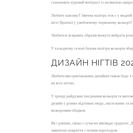
становлять чудовий контраст із засмаглою шкір
Любите класику? Звична палітра теж є у модній 
нігті (Ірпінь) у улюбленому червоному кольорі?
Любителі яскравих образів можуть вибрати різні
У холодному сезоні базова палітра кольорів збер
ДИЗАЙН НІГТІВ 20
Любителям оригінальних дизайнів також буде з ч
на всіх нігтях.
У тренді райдужне поєднання кольорів та мато
дизайн у різних відтінках нюду, пастельних та 
кольоровим обідком.
Як і раніше, свіжо і сучасно виглядає градієнт
лаконічні покриття з легким переходом.