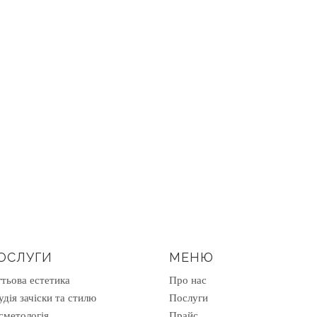
ОСЛУГИ
МЕНЮ
гтьова естетика
Про нас
удія зачіски та стилю
Послуги
сметологія
Прайс