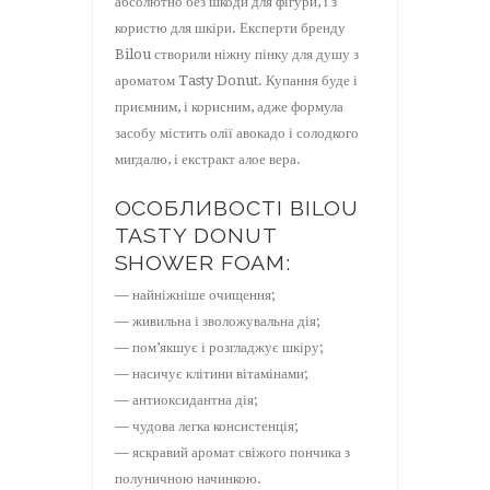
абсолютно без шкоди для фігури, і з
користю для шкіри. Експерти бренду
Bilou створили ніжну пінку для душу з
ароматом Tasty Donut. Купання буде і
приємним, і корисним, адже формула
засобу містить олії авокадо і солодкого
мигдалю, і екстракт алое вера.
ОСОБЛИВОСТІ BILOU
TASTY DONUT
SHOWER FOAM:
— найніжніше очищення;
— живильна і зволожувальна дія;
— пом’якшує і розгладжує шкіру;
— насичує клітини вітамінами;
— антиоксидантна дія;
— чудова легка консистенція;
— яскравий аромат свіжого пончика з
полуничною начинкою.