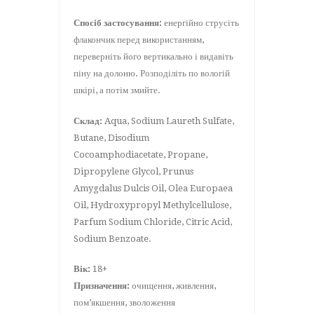
Спосіб застосування:
енергійно струсіть
флакончик перед використанням,
переверніть його вертикально і видавіть
піну на долоню. Розподіліть по вологій
шкірі, а потім змийте.
Склад:
Aqua, Sodium Laureth Sulfate,
Butane, Disodium
Cocoamphodiacetate, Propane,
Dipropylene Glycol, Prunus
Amygdalus Dulcis Oil, Olea Europaea
Oil, Hydroxypropyl Methylcellulose,
Parfum Sodium Chloride, Citric Acid,
Sodium Benzoate.
Вік:
18+
Призначення:
очищення, живлення,
пом’якшення, зволоження