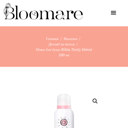
Главная
Магазин
Догляд за тілом
Пінка для душу Bilou Tasty Donut
200 мл