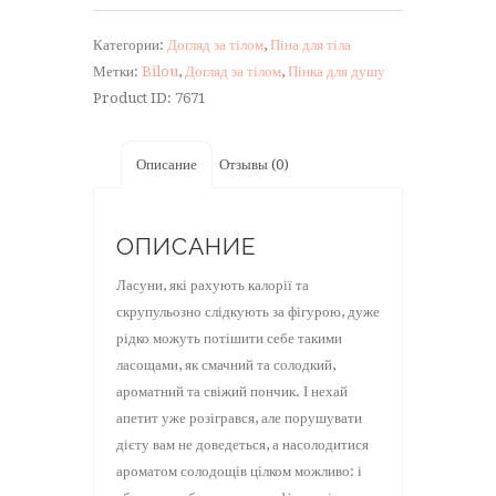
Пінка
для
Категории:
Догляд за тілом
,
Піна для тіла
душу
Метки:
Bilou
,
Догляд за тілом
,
Пінка для душу
Bilou
Product ID:
7671
Tasty
Donut
200
Описание
Отзывы (0)
мл
ОПИСАНИЕ
Ласуни, які рахують калорії та
скрупульозно слідкують за фігурою, дуже
рідко можуть потішити себе такими
ласощами, як смачний та солодкий,
ароматний та свіжий пончик. І нехай
апетит уже розігрався, але порушувати
дієту вам не доведеться, а насолодитися
ароматом солодощів цілком можливо: і