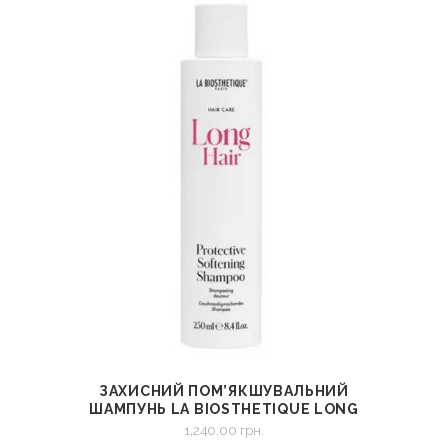
ЗАХИСНИЙ ПОМ’ЯКШУВАЛЬНИЙ
СМОТРЕТЬ
В КОРЗИНУ
ШАМПУНЬ LA BIOSTHETIQUE LONG
HAIR PROTECTIVE SOFTENING
1,240.00
грн.
SHAMPOO 250 МЛ