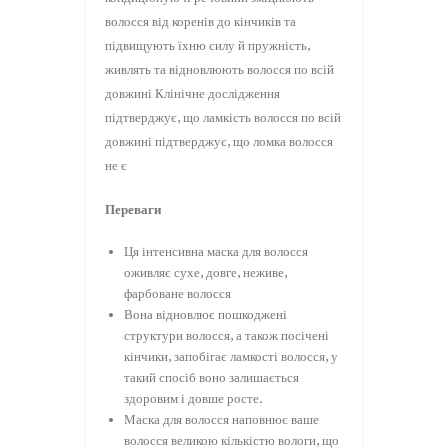
волосся від коренів до кінчиків та
підвищують їхню силу й пружність,
живлять та відновлюють волосся по всій
довжині Клінічне дослідження
підтверджує, що ламкість волосся по всій
довжині підтверджує, що ломка волосся
не є
Переваги
Ця інтенсивна маска для волосся
оживляє сухе, довге, неживе,
фарбоване волосся
Вона відновлює пошкоджені
структури волосся, а також посічені
кінчики, запобігає ламкості волосся, у
такий спосіб воно залишається
здоровим і довше росте.
Маска для волосся наповнює ваше
волосся великою кількістю вологи, що