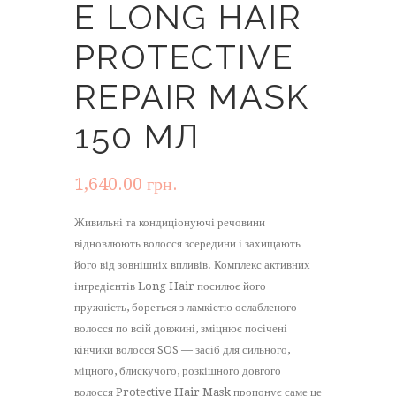
E LONG HAIR
PROTECTIVE
REPAIR MASK
150 МЛ
1,640.00
грн.
Живильні та кондиціонуючі речовини
відновлюють волосся зсередини і захищають
його від зовнішніх впливів. Комплекс активних
інгредієнтів Long Hair посилює його
пружність, бореться з ламкістю ослабленого
волосся по всій довжині, зміцнює посічені
кінчики волосся SOS — засіб для сильного,
міцного, блискучого, розкішного довгого
волосся Protective Hair Mask пропонує саме це