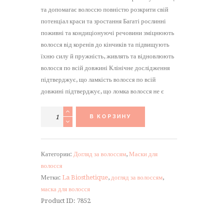
та допомагає волоссю повністю розкрити свій
потенціал краси та зростання Багаті рослинні
поживні та кондиціонуючі речовини зміцнюють
волосся від коренів до кінчиків та підвищують
їхню силу й пружність, живлять та відновлюють
волосся по всій довжині Клінічне дослідження
підтверджує, що ламкість волосся по всій
довжині підтверджує, що ломка волосся не є
Количество
В КОРЗИНУ
товара
Захисна
відновлювальна
Категории:
Догляд за волоссям
,
Маски для
маска
волосся
La
Метки:
La Biosthetique
,
догляд за волоссям
,
Biosthetique
маска для волосся
Long
Product ID:
7852
Hair
Protective