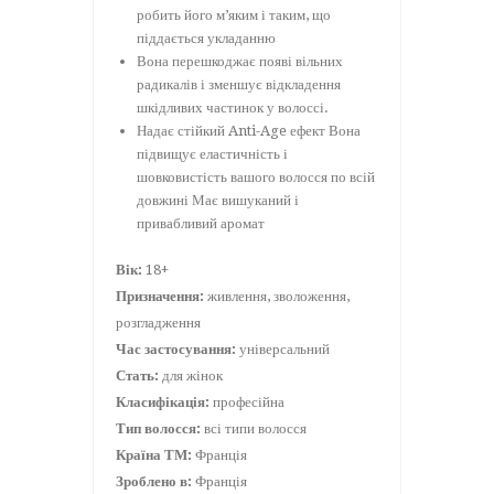
робить його м’яким і таким, що
піддається укладанню
Вона перешкоджає появі вільних
радикалів і зменшує відкладення
шкідливих частинок у волоссі.
Надає стійкий Anti-Age ефект Вона
підвищує еластичність і
шовковистість вашого волосся по всій
довжині Має вишуканий і
привабливий аромат
Вік:
18+
Призначення:
живлення, зволоження,
розгладження
Час застосування:
універсальний
Стать:
для жінок
Класифікація:
професійна
Тип волосся:
всі типи волосся
Країна ТМ:
Франція
Зроблено в:
Франція