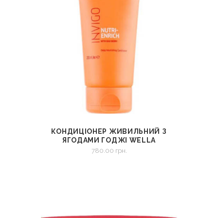
КОНДИЦІОНЕР ЖИВИЛЬНИЙ З
СМОТРЕТЬ
В КОРЗИНУ
ЯГОДАМИ ГОДЖІ WELLA
PROFESSIONALS INVIGO NUTRI-
780.00
грн.
ENRICH DEEP NOURISHING
CONDITIONER 200 МЛ