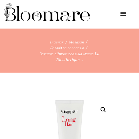
Главная
Магазин
Догляд за волоссям
Захисна відновлювальна маска La
Biosthetique...