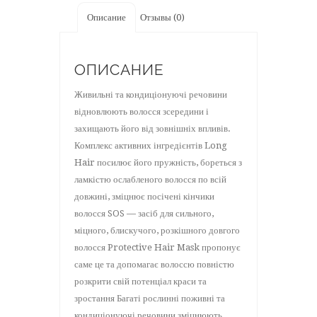
Repair
Описание
Отзывы (0)
Mask
150
ОПИСАНИЕ
мл
Живильні та кондиціонуючі речовини
відновлюють волосся зсередини і
захищають його від зовнішніх впливів.
Комплекс активних інгредієнтів Long
Hair посилює його пружність, бореться з
ламкістю ослабленого волосся по всій
довжині, зміцнює посічені кінчики
волосся SOS — засіб для сильного,
міцного, блискучого, розкішного довгого
волосся Protective Hair Mask пропонує
саме це та допомагає волоссю повністю
розкрити свій потенціал краси та
зростання Багаті рослинні поживні та
кондиціонуючі речовини зміцнюють